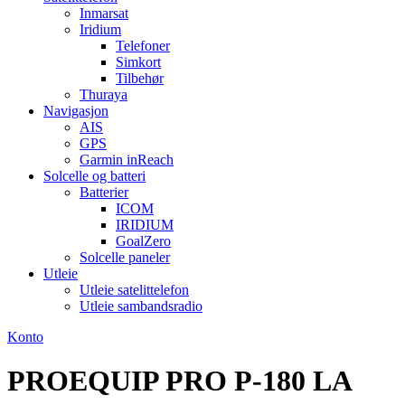
Inmarsat
Iridium
Telefoner
Simkort
Tilbehør
Thuraya
Navigasjon
AIS
GPS
Garmin inReach
Solcelle og batteri
Batterier
ICOM
IRIDIUM
GoalZero
Solcelle paneler
Utleie
Utleie satelittelefon
Utleie sambandsradio
Konto
PROEQUIP PRO P-180 LA