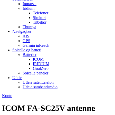
Inmarsat
Iridium
Telefoner
Simkort
Tilbehør
Thuraya
Navigasjon
AIS
GPS
Garmin inReach
Solcelle og batteri
Batterier
ICOM
IRIDIUM
GoalZero
Solcelle paneler
Utleie
Utleie satelittelefon
Utleie sambandsradio
Konto
ICOM FA-SC25V antenne