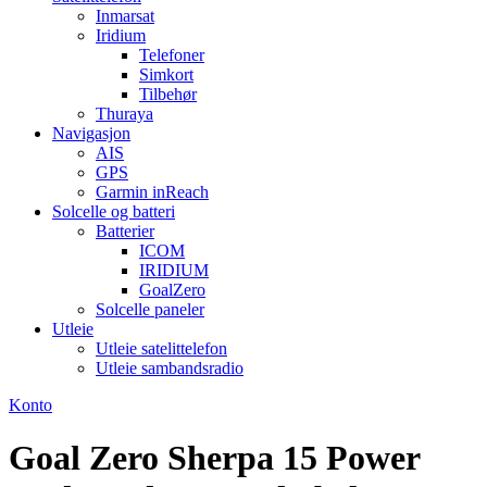
Inmarsat
Iridium
Telefoner
Simkort
Tilbehør
Thuraya
Navigasjon
AIS
GPS
Garmin inReach
Solcelle og batteri
Batterier
ICOM
IRIDIUM
GoalZero
Solcelle paneler
Utleie
Utleie satelittelefon
Utleie sambandsradio
Konto
Goal Zero Sherpa 15 Power