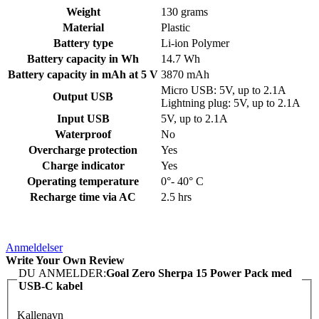
Weight
130 grams
Material
Plastic
Battery type
Li-ion Polymer
Battery capacity in Wh
14.7 Wh
Battery capacity in mAh at 5 V
3870 mAh
Micro USB: 5V, up to 2.1A
Output USB
Lightning plug: 5V, up to 2.1A
Input USB
5V, up to 2.1A
Waterproof
No
Overcharge protection
Yes
Charge indicator
Yes
Operating temperature
0°- 40° C
Recharge time via AC
2.5 hrs
Anmeldelser
Write Your Own Review
DU ANMELDER:
Goal Zero Sherpa 15 Power Pack med
USB-C kabel
Kallenavn